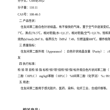
分子式：
C6H4(OH)2
分子量：
110.11
CAS
号：
108-46-3
二 产品性状：
住友间苯二酚白色针状结晶，有不愉快的气味，置于空气中逐渐变红。易
7℃，沸点276.5℃，相对密度(水=1)1.27，相对密度(空气=1)3.79，饱
烧热(kJ/mol)-2847.8，临界压力（MPa）7.49，引燃温度608℃，爆炸极限1
三 质量指标：
住友间苯二酚外观（Appearance）：白色针状结晶含量（Purity）： ≥99.7
友
四 执行标准：
检 验 项 目检 验 指 标检?验?项?目检?验?指?标外观白色片状间苯二酚（ HPLC
二酚（ HPLC ） mg/kg0苯酚（ HPLC ） %0间苯二酚（化学法） %≥ 99
五 用途：
住友间苯二酚用于感光胶片、医药、染料、化纤工业、合成纤维等。