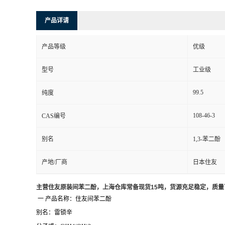
产品详请
产品等级
优级
型号
工业级
99.5
纯度
108-46-3
CAS编号
别名
1,3-苯二酚
产地/厂商
日本住友
主营住友原装间苯二酚，上海仓库常备现货15吨，货源充足稳定，质
一 产品名称：住友间苯二酚
别名：雷锁辛