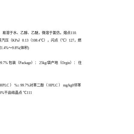
溶于水、乙醇、乙醚，微溶于氯仿。熔点110.
和蒸汽压（KPa）0.13（108.4℃），闪点（℃）127，燃
.4%～9.8%(体积)
% 包装（Package）： 25kg/袋产地（Orgin）： 住
 ） %≥ 99.7%对苯二酚（ HPLC ） mg/kg0邻苯
.9%干品结晶点 ℃111